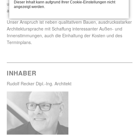
Dieser Inhalt kann aufgrund Ihrer Cookie-Einstellungen nicht
und selbstbewusste Bauherren mit Vertrauen und Freude an
angezeigt werden.
anspruchsvoller Architektur.
Unser Anspruch ist neben qualitativem Bauen, ausdrucksstarker
Architektursprache mit Schaffung interessanter Außen- und
Innenstimmungen, auch die Einhaltung der Kosten und des
Terminplans.
INHABER
Rudolf Recker Dipl.-Ing. Architekt