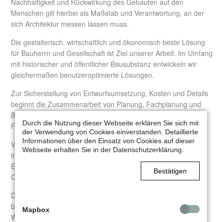
Nachhaltigkeit und Rückwirkung des Gebauten auf den
Menschen gilt hierbei als Maßstab und Verantwortung, an der
sich Architektur messen lassen muss.
Die gestalterisch, wirtschaftlich und ökonomisch beste Lösung
für Bauherrn und Gesellschaft ist Ziel unserer Arbeit. Im Umfang
mit historischer und öffentlicher Bausubstanz entwickeln wir
gleichermaßen benutzeroptimierte Lösungen.
Zur Sicherstellung von Entwurfsumsetzung, Kosten und Details
beginnt die Zusammenarbeit von Planung, Fachplanung und
Bauleitung schon bei der Vorplanung und besteht bis zur
Durch die Nutzung dieser Webseite erklären Sie sich mit
Fertigstellung.
der Verwendung von Cookies einverstanden. Detaillierte
Informationen über den Einsatz von Cookies auf dieser
Von der ersten Idee bis zum realisierten Projekt halten wir
Webseite erhalten Sie in der Datenschutzerklärung.
intensiven Kontakt mit unseren Auftraggebern. Anpassen und
Eingehen auf neue Planungsbedingungen führt zu einer
Bestätigen
Optimierung der Projekte.
Die Rahmenbedingungen für unsere individuellen Lösungen
bilden die Anforderung der Nutzer, sowie die örtliche Situation.
Mapbox
Wichtige Inspirationsquellen sind die Vielfältigkeit des Lebens