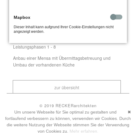
Nutzung
Bildung
Bauherr
Stadt Münster
Dimension
250 m² - 150 Plätze
Mapbox
Fertigstellung
2010
Dieser Inhalt kann aufgrund Ihrer Cookie-Einstellungen nicht
angezeigt werden.
LEISTUNGEN
Leistungsphasen 1 - 8
Anbau einer Mensa mit Übermittagsbetreuung und
Umbau der vorhandenen Küche
zur übersicht
© 2019 RECKERarchitekten
datenschutz
impressum
Um unsere Webseite für Sie optimal zu gestalten und
✖
datenschutzeinstellungen
fortlaufend verbessern zu können, verwenden wir Cookies. Durch
wueins - Werbeagentur Münster
die weitere Nutzung der Webseite stimmen Sie der Verwendung
von Cookies zu.
Mehr erfahren.