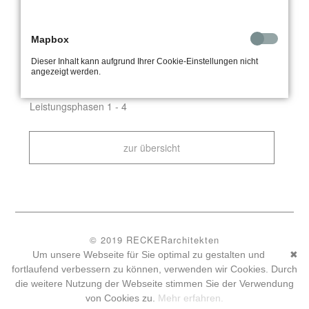
Nutzung
Einfamilienhaus mit Garage
Bauherr
Privat
Dimension
Mapbox
Fertigstellung
2016
Dieser Inhalt kann aufgrund Ihrer Cookie-Einstellungen nicht
angezeigt werden.
LEISTUNGEN
Leistungsphasen 1 - 4
zur übersicht
© 2019 RECKERarchitekten
datenschutz
impressum
Um unsere Webseite für Sie optimal zu gestalten und
✖
datenschutzeinstellungen
fortlaufend verbessern zu können, verwenden wir Cookies. Durch
wueins - Werbeagentur Münster
die weitere Nutzung der Webseite stimmen Sie der Verwendung
von Cookies zu.
Mehr erfahren.